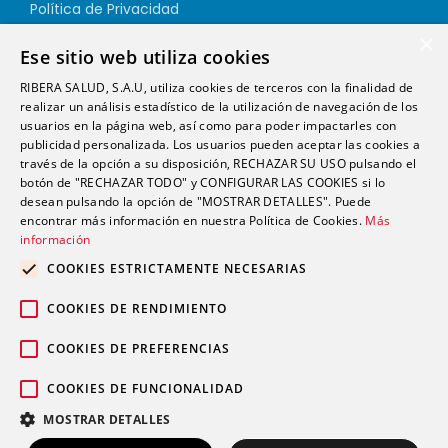
Política de Privacidad
Política de Cookies
×
Ese sitio web utiliza cookies
Política de Calidad
RIBERA SALUD, S.A.U, utiliza cookies de terceros con la finalidad de
Política de Seguridad
realizar un análisis estadístico de la utilización de navegación de los
Canal Ético
usuarios en la página web, así como para poder impactarles con
publicidad personalizada. Los usuarios pueden aceptar las cookies a
través de la opción a su disposición, RECHAZAR SU USO pulsando el
Dirección
botón de "RECHAZAR TODO" y CONFIGURAR LAS COOKIES si lo
desean pulsando la opción de "MOSTRAR DETALLES". Puede
encontrar más información en nuestra Política de Cookies.
Más
info@futurshealth.com
información
COOKIES ESTRICTAMENTE NECESARIAS
Calle Santiago Ramón y Cajal, número 43, 2ª
COOKIES DE RENDIMIENTO
planta Elche 03203 (Alicante)
COOKIES DE PREFERENCIAS
COOKIES DE FUNCIONALIDAD
English
Español
MOSTRAR DETALLES
Copyright 2026. Futurs Health. v 4.0.