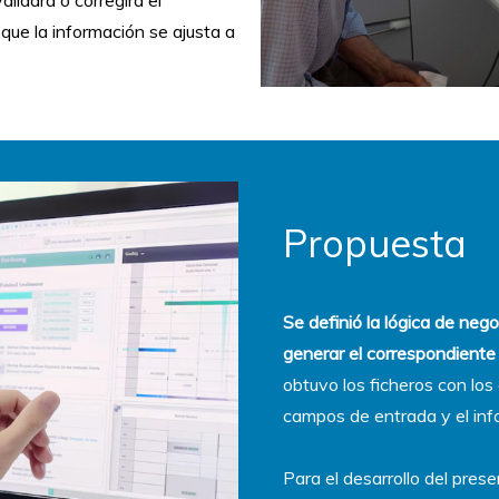
que la información se ajusta a
Propuesta
Se definió la lógica de nego
generar el correspondiente
obtuvo los ficheros con los
campos de entrada y el inf
Para el desarrollo del pres