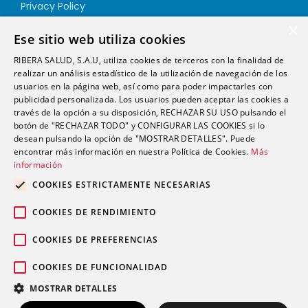
Privacy Policy
Cookie Policy
×
Ese sitio web utiliza cookies
Quality Policy
RIBERA SALUD, S.A.U, utiliza cookies de terceros con la finalidad de
Information Security Policy
realizar un análisis estadístico de la utilización de navegación de los
Ethics channel
usuarios en la página web, así como para poder impactarles con
publicidad personalizada. Los usuarios pueden aceptar las cookies a
través de la opción a su disposición, RECHAZAR SU USO pulsando el
Address
botón de "RECHAZAR TODO" y CONFIGURAR LAS COOKIES si lo
desean pulsando la opción de "MOSTRAR DETALLES". Puede
encontrar más información en nuestra Política de Cookies.
Más
info@futurshealth.com
información
COOKIES ESTRICTAMENTE NECESARIAS
Calle Santiago Ramón y Cajal, número 43, 2ª
COOKIES DE RENDIMIENTO
planta Elche 03203 (Alicante)
COOKIES DE PREFERENCIAS
COOKIES DE FUNCIONALIDAD
English
Español
MOSTRAR DETALLES
Copyright 2020. Futurs Health. v 4.0.