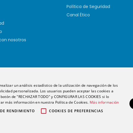
Política de Seguridad
Canal Ético
ad
o
con nosotros
ealizar un análisis estadístico de la utilización de navegación de los
licidad personalizada. Los usuarios pueden aceptar las cookies a
 el botón de "RECHAZAR TODO" y CONFIGURAR LAS COOKIES si lo
English
Español
r más información en nuestra Política de Cookies.
Más información
Copyright 2026. Futurs Health. v 4.0.
 DE RENDIMIENTO
COOKIES DE PREFERENCIAS