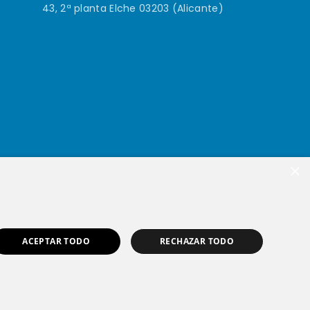
43, 2ª planta Elche 03203 (Alicante)
×
ACEPTAR TODO
RECHAZAR TODO