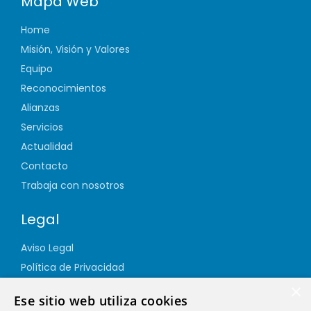
Mapa Web
Home
Misión, Visión y Valores
Equipo
Reconocimientos
Alianzas
Servicios
Actualidad
Contacto
Trabaja con nosotros
Legal
Aviso Legal
Política de Privacidad
Política de Cookies
×
Ese sitio web utiliza cookies
Política de Calidad