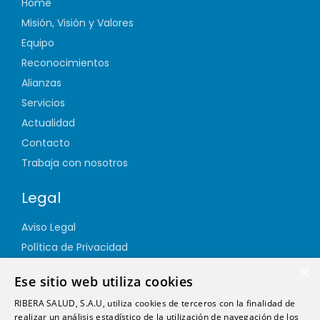
Home
Misión, Visión y Valores
Equipo
Reconocimientos
Alianzas
Servicios
Actualidad
Contacto
Trabaja con nosotros
Legal
Aviso Legal
Política de Privacidad
Política de Cookies
×
Ese sitio web utiliza cookies
Política de Calidad
RIBERA SALUD, S.A.U, utiliza cookies de terceros con la finalidad de
Política de Seguridad
realizar un análisis estadístico de la utilización de navegación de los