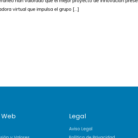
ráneo han valorado que el mejor proyecto de Innovación presen
ora virtual que impulsa el grupo […]
 Web
Legal
Aviso Legal
isión y Valores
Política de Privacidad