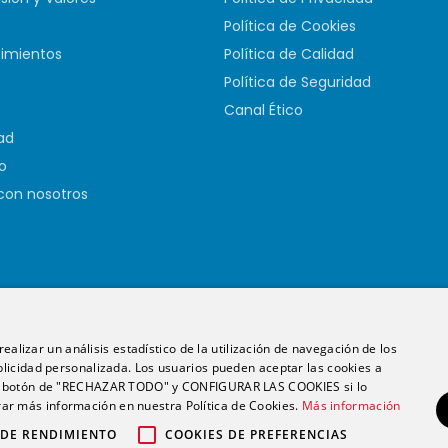
Política de Cookies
imientos
Política de Calidad
Política de Seguridad
Canal Ético
ad
o
con nosotros
ealizar un análisis estadístico de la utilización de navegación de los
licidad personalizada. Los usuarios pueden aceptar las cookies a
 el botón de "RECHAZAR TODO" y CONFIGURAR LAS COOKIES si lo
English
Español
r más información en nuestra Política de Cookies.
Más información
Copyright 2026. Futurs Health. v 4.0.
 DE RENDIMIENTO
COOKIES DE PREFERENCIAS