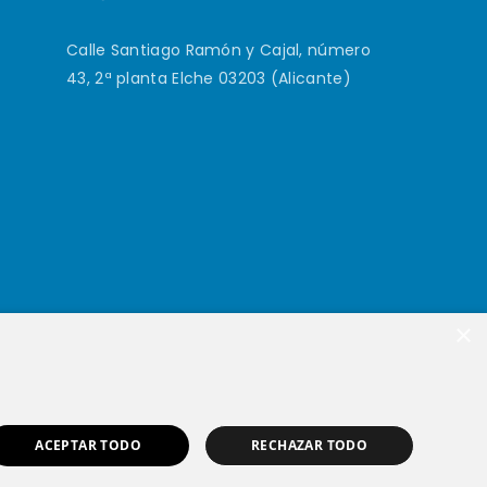
Calle Santiago Ramón y Cajal, número
43, 2ª planta Elche 03203 (Alicante)
×
ACEPTAR TODO
RECHAZAR TODO