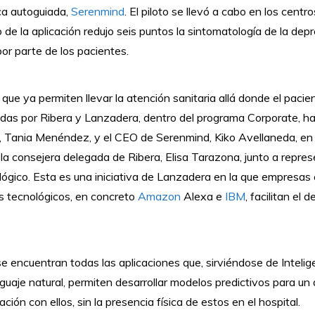
ica autoguiada,
Serenmind
. El piloto se llevó a cabo en los cent
 de la aplicación redujo seis puntos la sintomatología de la depr
r parte de los pacientes.
ue ya permiten llevar la atención sanitaria allá donde el pacient
das por Ribera y Lanzadera, dentro del programa Corporate, ha
po, Tania Menéndez, y el CEO de Serenmind, Kiko Avellaneda, en
o la consejera delegada de Ribera, Elisa Tarazona, junto a repr
ológico. Esta es una iniciativa de Lanzadera en la que empresas
ers tecnológicos, en concreto
Amazon
Alexa e
IBM
, facilitan el 
 encuentran todas las aplicaciones que, sirviéndose de Inteligenc
uaje natural, permiten desarrollar modelos predictivos para un 
ión con ellos, sin la presencia física de estos en el hospital.