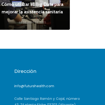
Cómo utilizar el Big Data para
mejorar la asistencia sanitaria
12 DE JULIO DE 2022
Dirección
info@futurshealth.com
Calle Santiago Ramón y Cajal, número
43, 2ª planta Elche 03203 (Alicante)