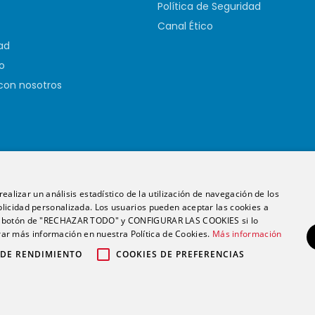
Política de Seguridad
Canal Ético
ad
o
con nosotros
ealizar un análisis estadístico de la utilización de navegación de los
licidad personalizada. Los usuarios pueden aceptar las cookies a
 el botón de "RECHAZAR TODO" y CONFIGURAR LAS COOKIES si lo
English
Español
r más información en nuestra Política de Cookies.
Más información
Copyright 2026. Futurs Health. v 4.0.
 DE RENDIMIENTO
COOKIES DE PREFERENCIAS