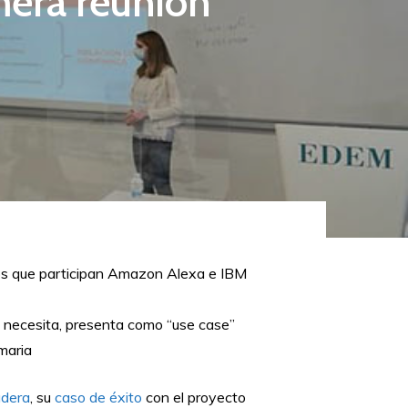
imera reunión
n los que participan Amazon Alexa e IBM
la necesita, presenta como “use case”
maria
dera
, su
caso de éxito
con el proyecto