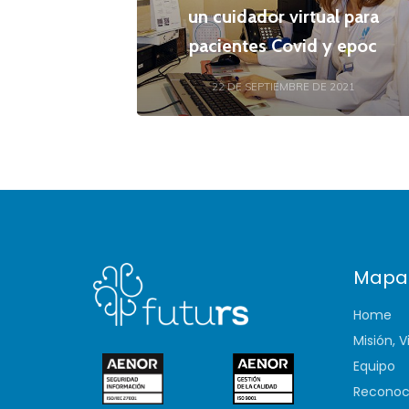
un cuidador virtual para
pacientes Covid y epoc
22 DE SEPTIEMBRE DE 2021
Mapa
Home
Misión, V
Equipo
Reconoc