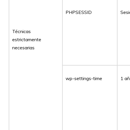
PHPSESSID
Sesi
Técnicas
estrictamente
necesarias
wp-settings-time
1 añ