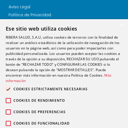
Aviso Legal
Política de Privacidad
Política de Cookies
×
Ese sitio web utiliza cookies
Política de Calidad
RIBERA SALUD, S.A.U, utiliza cookies de terceros con la finalidad de
Política de Seguridad
realizar un análisis estadístico de la utilización de navegación de los
Canal Ético
usuarios en la página web, así como para poder impactarles con
publicidad personalizada. Los usuarios pueden aceptar las cookies a
través de la opción a su disposición, RECHAZAR SU USO pulsando el
Dirección
botón de "RECHAZAR TODO" y CONFIGURAR LAS COOKIES si lo
desean pulsando la opción de "MOSTRAR DETALLES". Puede
encontrar más información en nuestra Política de Cookies.
Más
info@futurshealth.com
información
COOKIES ESTRICTAMENTE NECESARIAS
Calle Santiago Ramón y Cajal, número 43, 2ª
COOKIES DE RENDIMIENTO
planta Elche 03203 (Alicante)
COOKIES DE PREFERENCIAS
COOKIES DE FUNCIONALIDAD
English
Español