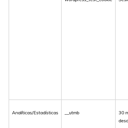
Analíticas/Estadísticas
__utmb
30 m
desd