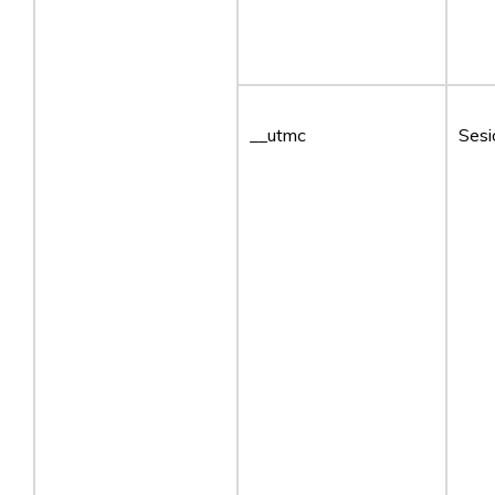
__utmc
Sesi