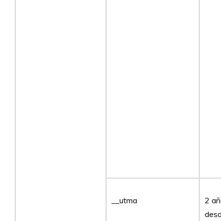
__utma
2 añ
desd