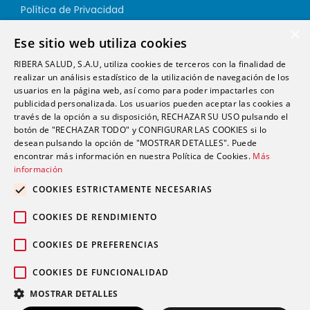
Política de Privacidad
Política de Cookies
×
Ese sitio web utiliza cookies
Política de Calidad
RIBERA SALUD, S.A.U, utiliza cookies de terceros con la finalidad de
Política de Seguridad
realizar un análisis estadístico de la utilización de navegación de los
Canal Ético
usuarios en la página web, así como para poder impactarles con
publicidad personalizada. Los usuarios pueden aceptar las cookies a
través de la opción a su disposición, RECHAZAR SU USO pulsando el
Dirección
botón de "RECHAZAR TODO" y CONFIGURAR LAS COOKIES si lo
desean pulsando la opción de "MOSTRAR DETALLES". Puede
encontrar más información en nuestra Política de Cookies.
Más
info@futurshealth.com
información
COOKIES ESTRICTAMENTE NECESARIAS
Calle Santiago Ramón y Cajal, número 43, 2ª
COOKIES DE RENDIMIENTO
planta Elche 03203 (Alicante)
COOKIES DE PREFERENCIAS
COOKIES DE FUNCIONALIDAD
English
Español
MOSTRAR DETALLES
Copyright 2026. Futurs Health. v 4.0.