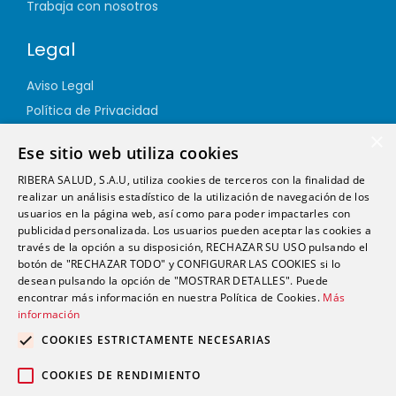
Trabaja con nosotros
Legal
Aviso Legal
Política de Privacidad
Política de Cookies
×
Ese sitio web utiliza cookies
Política de Calidad
RIBERA SALUD, S.A.U, utiliza cookies de terceros con la finalidad de
Política de Seguridad
realizar un análisis estadístico de la utilización de navegación de los
Canal Ético
usuarios en la página web, así como para poder impactarles con
publicidad personalizada. Los usuarios pueden aceptar las cookies a
través de la opción a su disposición, RECHAZAR SU USO pulsando el
Dirección
botón de "RECHAZAR TODO" y CONFIGURAR LAS COOKIES si lo
desean pulsando la opción de "MOSTRAR DETALLES". Puede
encontrar más información en nuestra Política de Cookies.
Más
info@futurshealth.com
información
COOKIES ESTRICTAMENTE NECESARIAS
Calle Santiago Ramón y Cajal, número 43, 2ª
COOKIES DE RENDIMIENTO
planta Elche 03203 (Alicante)