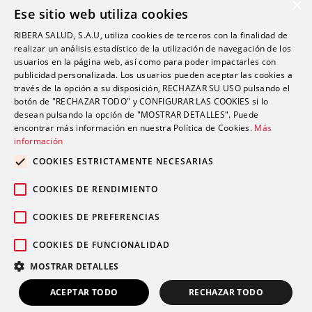
×
Ese sitio web utiliza cookies
Política de Calidad
RIBERA SALUD, S.A.U, utiliza cookies de terceros con la finalidad de
Política de Seguridad
realizar un análisis estadístico de la utilización de navegación de los
Canal Ético
usuarios en la página web, así como para poder impactarles con
publicidad personalizada. Los usuarios pueden aceptar las cookies a
través de la opción a su disposición, RECHAZAR SU USO pulsando el
Dirección
botón de "RECHAZAR TODO" y CONFIGURAR LAS COOKIES si lo
desean pulsando la opción de "MOSTRAR DETALLES". Puede
encontrar más información en nuestra Política de Cookies.
Más
info@futurshealth.com
información
COOKIES ESTRICTAMENTE NECESARIAS
Calle Santiago Ramón y Cajal, número 43, 2ª
COOKIES DE RENDIMIENTO
planta Elche 03203 (Alicante)
COOKIES DE PREFERENCIAS
COOKIES DE FUNCIONALIDAD
English
Español
MOSTRAR DETALLES
Copyright 2026. Futurs Health. v 4.0.
ACEPTAR TODO
RECHAZAR TODO