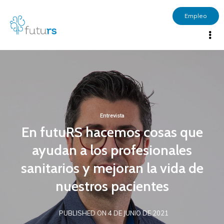
Empleo
Entrevista
En futuRS hacemos cosas que
ayudan a los profesionales
sanitarios y mejoran la vida de
nuestros pacientes
PUBLISHED ON 4 DE JUNIO DE 2021