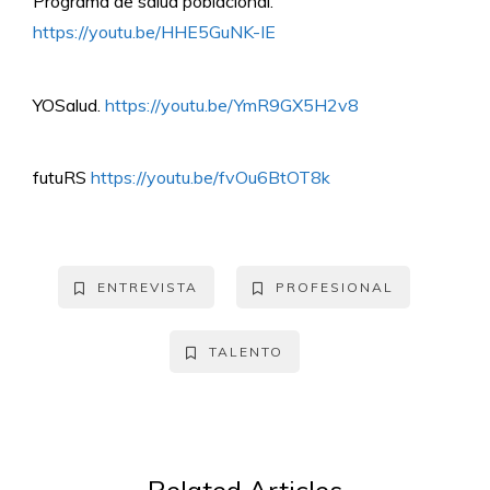
Programa de salud poblacional.
https://youtu.be/HHE5GuNK-IE
YOSalud.
https://youtu.be/YmR9GX5H2v8
futuRS
https://youtu.be/fvOu6BtOT8k
ENTREVISTA
PROFESIONAL
TALENTO