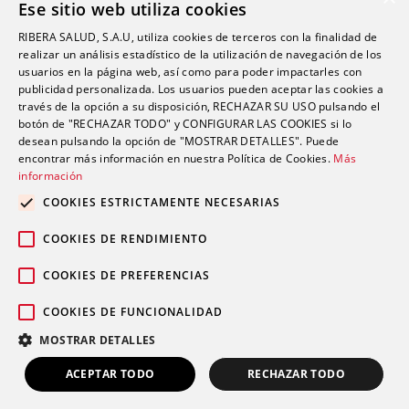
Ese sitio web utiliza cookies
Política de Calidad
RIBERA SALUD, S.A.U, utiliza cookies de terceros con la finalidad de
Política de Seguridad
realizar un análisis estadístico de la utilización de navegación de los
Canal Ético
usuarios en la página web, así como para poder impactarles con
publicidad personalizada. Los usuarios pueden aceptar las cookies a
través de la opción a su disposición, RECHAZAR SU USO pulsando el
Dirección
botón de "RECHAZAR TODO" y CONFIGURAR LAS COOKIES si lo
desean pulsando la opción de "MOSTRAR DETALLES". Puede
encontrar más información en nuestra Política de Cookies.
Más
info@futurshealth.com
información
COOKIES ESTRICTAMENTE NECESARIAS
Calle Santiago Ramón y Cajal, número 43, 2ª
COOKIES DE RENDIMIENTO
planta Elche 03203 (Alicante)
COOKIES DE PREFERENCIAS
COOKIES DE FUNCIONALIDAD
English
Español
MOSTRAR DETALLES
Copyright 2026. Futurs Health. v 4.0.
ACEPTAR TODO
RECHAZAR TODO