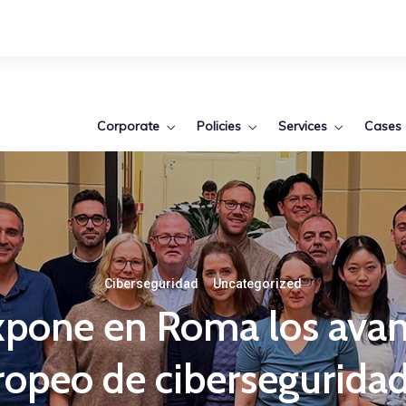
Corporate
Policies
Services
Cases 
Ciberseguridad
·
Uncategorized
xpone en Roma los avan
ropeo de ciberseguridad