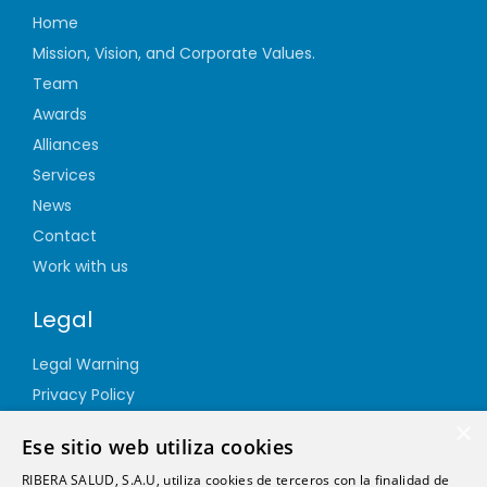
Home
Mission, Vision, and Corporate Values.
Team
Awards
Alliances
Services
News
Contact
Work with us
Legal
Legal Warning
Privacy Policy
Cookie Policy
×
Ese sitio web utiliza cookies
Quality Policy
RIBERA SALUD, S.A.U, utiliza cookies de terceros con la finalidad de
Information Security Policy