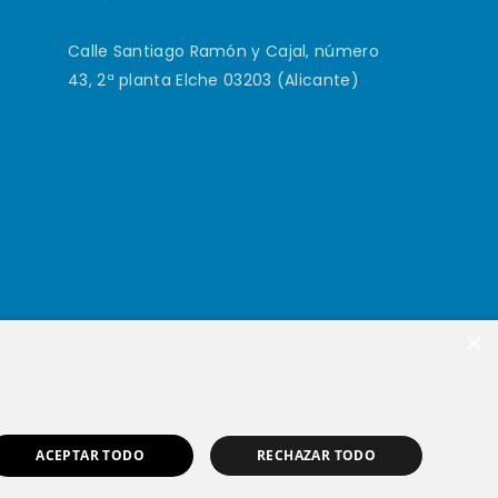
Calle Santiago Ramón y Cajal, número
43, 2ª planta Elche 03203 (Alicante)
×
ACEPTAR TODO
RECHAZAR TODO