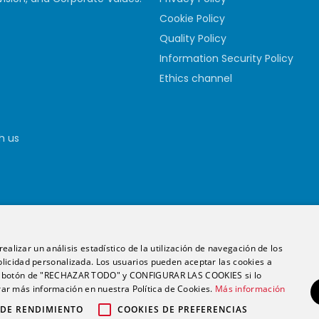
Cookie Policy
Quality Policy
Information Security Policy
Ethics channel
h us
ealizar un análisis estadístico de la utilización de navegación de los
licidad personalizada. Los usuarios pueden aceptar las cookies a
 el botón de "RECHAZAR TODO" y CONFIGURAR LAS COOKIES si lo
English
Español
r más información en nuestra Política de Cookies.
Más información
Copyright 2020. Futurs Health. v 4.0.
 DE RENDIMIENTO
COOKIES DE PREFERENCIAS