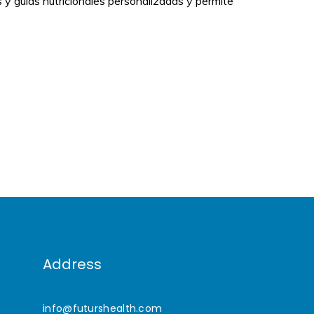
s y guías nutricionales personalizadas y permite
Address
info@futurshealth.com