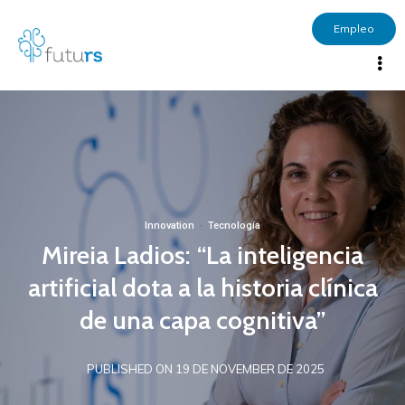
Empleo
Innovation
·
Tecnología
Mireia Ladios: “La inteligencia
artificial dota a la historia clínica
de una capa cognitiva”
PUBLISHED ON 19 DE NOVEMBER DE 2025