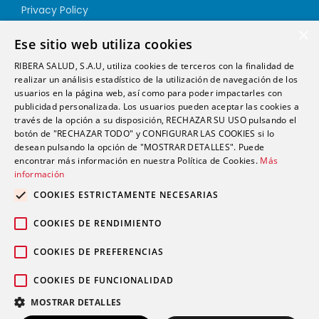
Privacy Policy
Cookie Policy
×
Ese sitio web utiliza cookies
Quality Policy
RIBERA SALUD, S.A.U, utiliza cookies de terceros con la finalidad de
Information Security Policy
realizar un análisis estadístico de la utilización de navegación de los
Ethics channel
usuarios en la página web, así como para poder impactarles con
publicidad personalizada. Los usuarios pueden aceptar las cookies a
través de la opción a su disposición, RECHAZAR SU USO pulsando el
Address
botón de "RECHAZAR TODO" y CONFIGURAR LAS COOKIES si lo
desean pulsando la opción de "MOSTRAR DETALLES". Puede
encontrar más información en nuestra Política de Cookies.
Más
info@futurshealth.com
información
COOKIES ESTRICTAMENTE NECESARIAS
Calle Santiago Ramón y Cajal, número 43, 2ª
COOKIES DE RENDIMIENTO
planta Elche 03203 (Alicante)
COOKIES DE PREFERENCIAS
COOKIES DE FUNCIONALIDAD
English
Español
MOSTRAR DETALLES
Copyright 2020. Futurs Health. v 4.0.