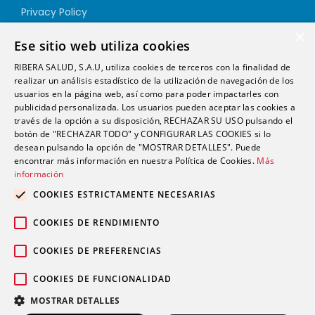
Privacy Policy
Cookie Policy
×
Ese sitio web utiliza cookies
Quality Policy
RIBERA SALUD, S.A.U, utiliza cookies de terceros con la finalidad de
Information Security Policy
realizar un análisis estadístico de la utilización de navegación de los
Ethics channel
usuarios en la página web, así como para poder impactarles con
publicidad personalizada. Los usuarios pueden aceptar las cookies a
través de la opción a su disposición, RECHAZAR SU USO pulsando el
Address
botón de "RECHAZAR TODO" y CONFIGURAR LAS COOKIES si lo
desean pulsando la opción de "MOSTRAR DETALLES". Puede
encontrar más información en nuestra Política de Cookies.
Más
info@futurshealth.com
información
COOKIES ESTRICTAMENTE NECESARIAS
Calle Santiago Ramón y Cajal, número 43, 2ª
COOKIES DE RENDIMIENTO
planta Elche 03203 (Alicante)
COOKIES DE PREFERENCIAS
COOKIES DE FUNCIONALIDAD
English
Español
MOSTRAR DETALLES
Copyright 2020. Futurs Health. v 4.0.