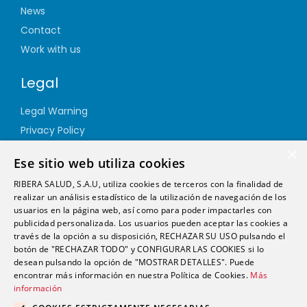
News
Contact
Work with us
Legal
Legal Warning
Privacy Policy
Cookie Policy
×
Ese sitio web utiliza cookies
Quality Policy
RIBERA SALUD, S.A.U, utiliza cookies de terceros con la finalidad de
Information Security Policy
realizar un análisis estadístico de la utilización de navegación de los
Ethics channel
usuarios en la página web, así como para poder impactarles con
publicidad personalizada. Los usuarios pueden aceptar las cookies a
través de la opción a su disposición, RECHAZAR SU USO pulsando el
Address
botón de "RECHAZAR TODO" y CONFIGURAR LAS COOKIES si lo
desean pulsando la opción de "MOSTRAR DETALLES". Puede
encontrar más información en nuestra Política de Cookies.
Más
info@futurshealth.com
información