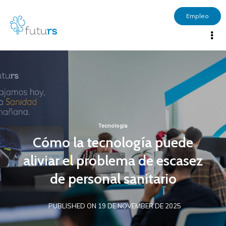
Empleo
Tecnología
Cómo la tecnología puede
aliviar el problema de escasez
de personal sanitario
PUBLISHED ON 19 DE NOVEMBER DE 2025