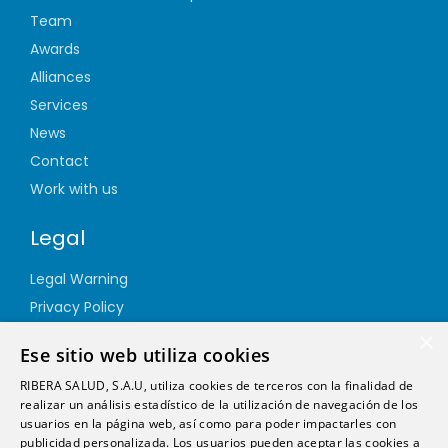
Team
Awards
Alliances
Services
News
Contact
Work with us
Legal
Legal Warning
Privacy Policy
Cookie Policy
×
Ese sitio web utiliza cookies
Quality Policy
RIBERA SALUD, S.A.U, utiliza cookies de terceros con la finalidad de
Information Security Policy
realizar un análisis estadístico de la utilización de navegación de los
Ethics channel
usuarios en la página web, así como para poder impactarles con
publicidad personalizada. Los usuarios pueden aceptar las cookies a