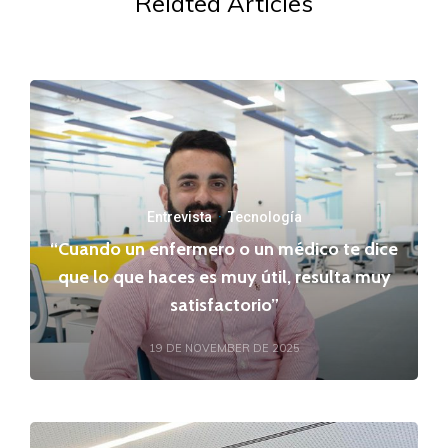
Related Articles
Entrevista
·
Tecnología
“Cuando un enfermero o un médico te dice
que lo que haces es muy útil, resulta muy
satisfactorio”
19 DE NOVEMBER DE 2025