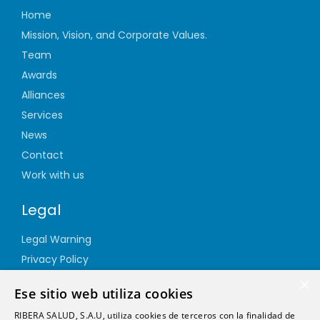
Home
Mission, Vision, and Corporate Values.
Team
Awards
Alliances
Services
News
Contact
Work with us
Legal
Legal Warning
Privacy Policy
Cookie Policy
×
Ese sitio web utiliza cookies
Quality Policy
RIBERA SALUD, S.A.U, utiliza cookies de terceros con la finalidad de
Information Security Policy