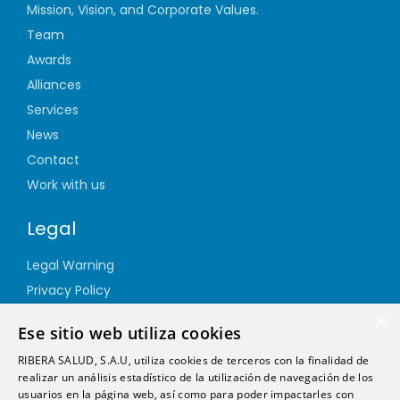
Mission, Vision, and Corporate Values.
Team
Awards
Alliances
Services
News
Contact
Work with us
Legal
Legal Warning
Privacy Policy
Cookie Policy
×
Ese sitio web utiliza cookies
Quality Policy
RIBERA SALUD, S.A.U, utiliza cookies de terceros con la finalidad de
Information Security Policy
realizar un análisis estadístico de la utilización de navegación de los
Ethics channel
usuarios en la página web, así como para poder impactarles con